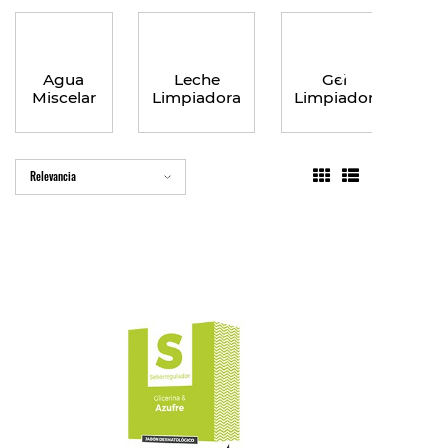
Agua
Leche
Gel
De
Miscelar
Limpiadora
Limpiador
Relevancia
FUERA DE STOCK