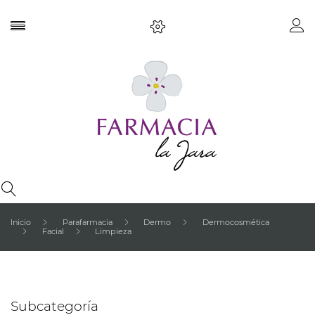
Inicio
Parafarmacia
Dermo
Dermocosmética
Facial
Limpieza
Subcategoría