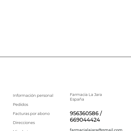
((cancelText))
((cancelText))
((modalDeleteText))
((loginText))
((cancelText))
((createText))
Farmacia La Jara
Información personal
España
Pedidos
956360586 /
Facturas por abono
669044424
Direcciones
farmacialajara@gmail.com