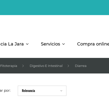
cia La Jara
Servicios
Compra onlin
Fitoterapia
Digestivo E Intestinal
Diarrea
r por:
Relevancia