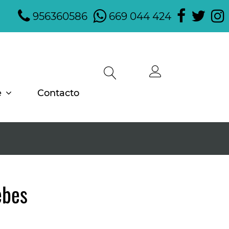
956360586
669 044 424
e
Contacto
ebes