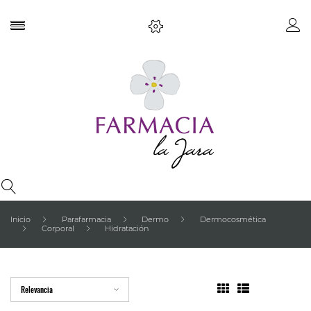
Inicio
Parafarmacia
Dermo
Dermocosmética
Corporal
Hidratación
Relevancia