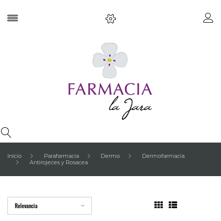
Inicio
Parafarmacia
Dermo
Dermofarmacia
Antirojeces y Rosacea
Relevancia