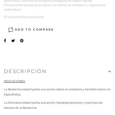
permitida y una mezcla de activos sinérgicos de origen natural.
Clínicamente testado para reducir los valores de colesterol y triglicéridos
plasmáticos.
30 comprimidos recubiertos
ADD TO COMPARE
×
Crear lista de deseos
×
Iniciar sesión
DESCRIPCIÓN
Nombre de la lista de deseos
Debe iniciar sesión para guardar productos en su
×
Añadir a la lista de deseos
lista de deseos.
INDICACIONES
La Berberina desempeña una acción sobre el colesterol y también sobre los
add_circle
triglicéridos.
Crear
Cancelar
Iniciar sesión
nueva lista
La Silimarina desempeña una acción hepatoprotectora y maximiza los
Cancelar
Crear lista de deseos
efectos de la Berberina.