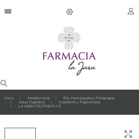
Inicio
Parafarmacia
Efp, Homeopatia y Fitoterapia
Salud Digestiva
Colesterol y Triglicéridos
LA JARA COLETAB PLUS
FUERA DE STOCK